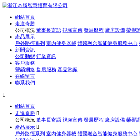
網站首頁
走進奇勝
公司概況
董事長寄語
視頻宣傳
發展歷程
廠房設備
榮譽
產品展示
戶外路徑系列
室內健身器械
體醫融合智能健身服務中心
新聞資訊
公司動態
行業資訊
客戶服務
營銷網絡
售后服務
產品常識
在線留言
聯系我們

網站首頁
走進奇勝

公司概況
董事長寄語
視頻宣傳
發展歷程
廠房設備
榮譽
產品展示

戶外路徑系列
室內健身器械
體醫融合智能健身服務中心