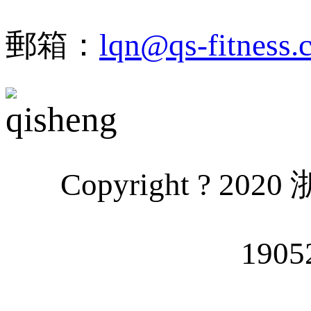
郵箱：
lqn@qs-fitness.
Copyright ?
190