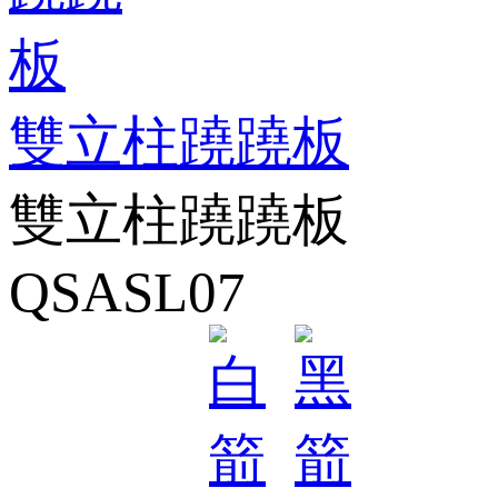
雙立柱蹺蹺板
雙立柱蹺蹺板
QSASL07